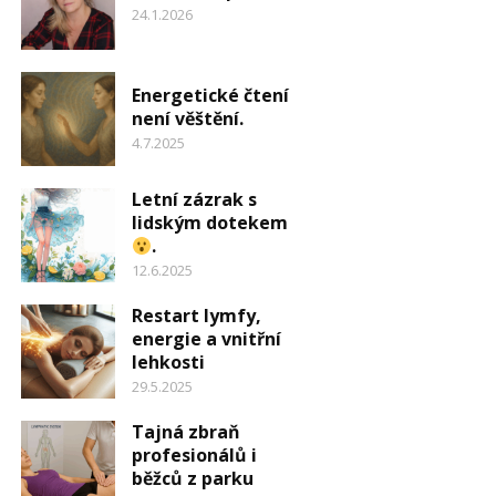
24.1.2026
Energetické čtení
není věštění.
4.7.2025
Letní zázrak s
lidským dotekem
.
12.6.2025
Restart lymfy,
energie a vnitřní
lehkosti
29.5.2025
Tajná zbraň
profesionálů i
běžců z parku