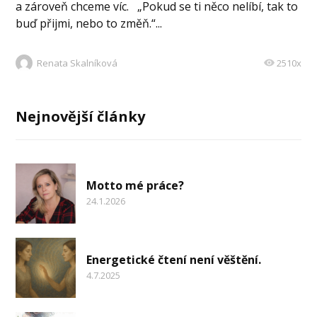
a zároveň chceme víc. „Pokud se ti něco nelíbí, tak to
buď přijmi, nebo to změň.“...
Renata Skalníková
2510x
Nejnovější články
Motto mé práce?
24.1.2026
Energetické čtení není věštění.
4.7.2025