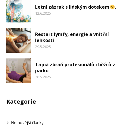
Letní zázrak s lidským dotekem
.
12.6.2025
Restart lymfy, energie a vnitřní
lehkosti
29.5.2025
Tajná zbraň profesionálů i běžců z
parku
26.5.2025
Kategorie
Nejnovější články