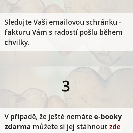
Sledujte Vaši emailovou schránku -
fakturu Vám s radostí pošlu během
chvilky.
3
V případě, že ještě nemáte
e-booky
zdarma
můžete si jej stáhnout
zde