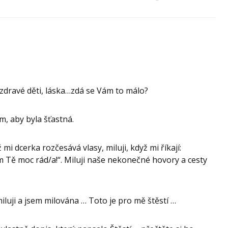
 zdravé děti, láska…zdá se Vám to málo?
m, aby byla šťastná.
ž mi dcerka rozčesává vlasy, miluji, když mi říkají:
m Tě moc rád/a!“. Miluji naše nekonečné hovory a cesty
iluji a jsem milována … Toto je pro mě štěstí …