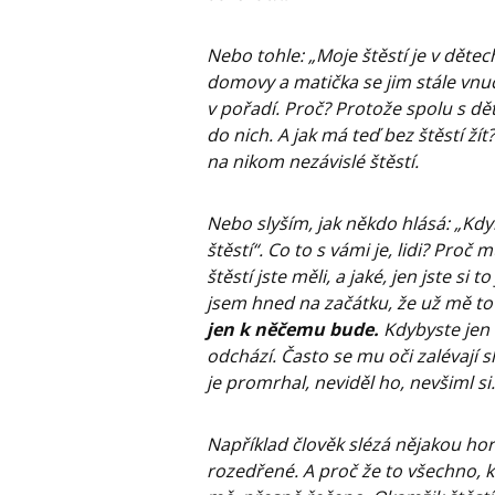
Nebo tohle: „Moje štěstí je v dětech
domovy a matička se jim stále vnucu
v pořadí. Proč? Protože spolu s dět
do nich. A jak má teď bez štěstí žít?
na nikom nezávislé štěstí.
Nebo slyším, jak někdo hlásá: „Kd
štěstí“. Co to s vámi je, lidi? Proč
štěstí jste měli, a jaké, jen jste si
jsem hned na začátku, že už mě 
jen k něčemu bude.
Kdybyste jen v
odchází. Často se mu oči zalévají s
je promrhal, neviděl ho, nevšiml si
Například člověk slézá nějakou horu
rozedřené. A proč že to všechno, kv