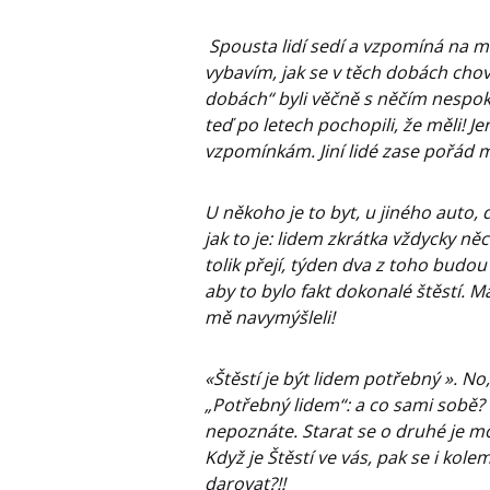
Spousta lidí sedí a vzpomíná na minu
vybavím, jak se v těch dobách chov
dobách“ byli věčně s něčím nespoko
teď po letech pochopili, že měli! J
vzpomínkám. Jiní lidé zase pořád mys
U někoho je to byt, u jiného auto, d
jak to je: lidem zkrátka vždycky ně
tolik přejí, týden dva z toho budou
aby to bylo fakt dokonalé štěstí. Mám
mě navymýšleli!
«Štěstí je být lidem potřebný ». No
„Potřebný lidem“: a co sami sobě? 
nepoznáte. Starat se o druhé je 
Když je Štěstí ve vás, pak se i kol
darovat?!!