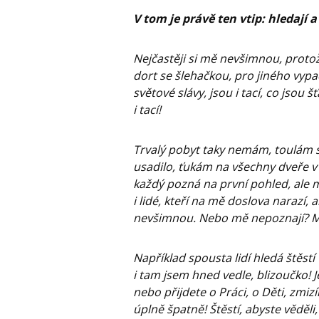
V tom je právě ten vtip: hledají a
Nejčastěji si mě nevšimnou, proto
dort se šlehačkou, pro jiného vyp
světové slávy, jsou i tací, co jsou 
i tací!
Trvalý pobyt taky nemám, toulám s
usadilo, ťukám na všechny dveře v 
každý pozná na první pohled, ale m
i lidé, kteří na mě doslova narazí, 
nevšimnou. Nebo mě nepoznají? M
Například spousta lidí hledá štěstí
i tam jsem hned vedle, blizoučko! 
nebo přijdete o Práci, o Děti, zmiz
úplně špatně! Štěstí, abyste věděli