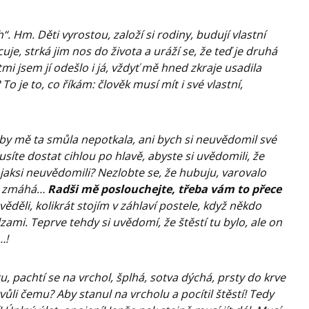
“. Hm. Děti vyrostou, založí si rodiny, budují vlastní
je, strká jim nos do života a uráží se, že teď je druhá
mi jsem jí odešlo i já, vždyť mě hned zkraje usadila
 To je to, co říkám: člověk musí mít i své vlastní,
yby mě ta smůla nepotkala, ani bych si neuvědomil své
 musíte dostat cihlou po hlavě, abyste si uvědomili, že
 to jaksi neuvědomili? Nezlobte se, že hubuju, varovalo
to zmáhá…
Radši mě poslouchejte, třeba vám to přece
ěděli, kolikrát stojím v záhlaví postele, když někdo
lzami. Teprve tehdy si uvědomí, že štěstí tu bylo, ale on
…!
, pachtí se na vrchol, šplhá, sotva dýchá, prsty do krve
ůli čemu? Aby stanul na vrcholu a pocítil štěstí! Tedy