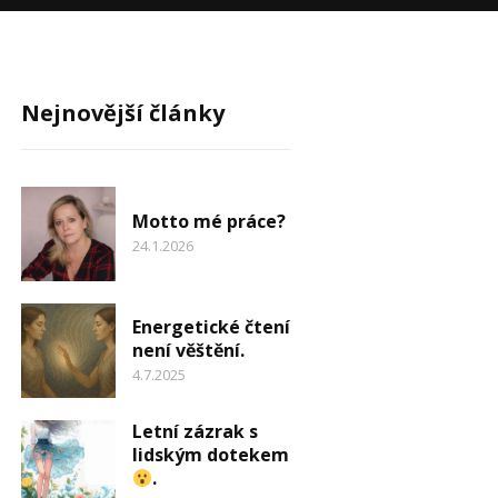
Nejnovější články
Motto mé práce?
24.1.2026
Energetické čtení
není věštění.
4.7.2025
Letní zázrak s
lidským dotekem
.