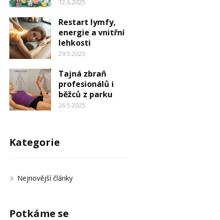
12.6.2025
Restart lymfy,
energie a vnitřní
lehkosti
29.5.2025
Tajná zbraň
profesionálů i
běžců z parku
26.5.2025
Kategorie
Nejnovější články
Potkáme se