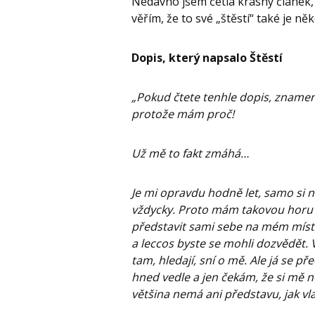
Nedávno jsem četla krásný článek, v
věřím, že to své „štěstí“ také je n
Dopis, který napsalo Štěstí
„Pokud čtete tenhle dopis, znamen
protože mám proč!
Už mě to fakt zmáhá…
Je mi opravdu hodně let, samo si n
vždycky. Proto mám takovou horu zk
představit sami sebe na mém místě
a leccos byste se mohli dozvědět. Vš
tam, hledají, sní o mě. Ale já se
hned vedle a jen čekám, že si mě 
většina nemá ani představu, jak v