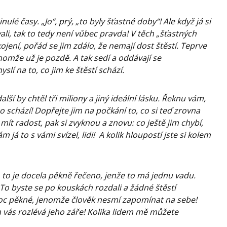
lé časy. „Jo“, prý, „to byly šťastné doby“! Ale když já si
ali, tak to tedy není vůbec pravda! V těch „šťastných
jení, pořád se jim zdálo, že nemají dost štěstí. Teprve
enomže už je pozdě. A tak sedí a oddávají se
lí na to, co jim ke štěstí schází.
alší by chtěl tři miliony a jiný ideální lásku. Řeknu vám,
co schází! Dopřejte jim na počkání to, co si teď zrovna
 mít radost, pak si zvyknou a znovu: co ještě jim chybí,
 já to s vámi svízel, lidi! A kolik hloupostí jste si kolem
, to je docela pěkně řečeno, jenže to má jednu vadu.
To byste se po kouskách rozdali a žádné štěstí
moc pěkné, jenomže člověk nesmí zapomínat na sebe!
em vás rozlévá jeho záře! Kolika lidem mě můžete