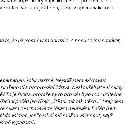
lastně dopis, který napsalo Štěstí … přečtěte si ho,
ěkde kolem Vás a objevíte ho, třeba v úplné maličkosti …
á to, že už jsem k vám dorazilo. A hned začnu nadávat,
epamatuju, kolik vlastně. Nejspíš jsem existovalo
ušeností z pozorování lidstva. Nezkoušeli jste si nikdy
? To je škoda, protože by to pro vás bylo moc užitečné
ichni pořád jen říkají: „Štěstí, mít tak štěstí…“ Lítají sem
 přece nikam neschovávám! Nikam neutíkám! Pořád jsem
někdo všimne. Jenže jak si mě můžou všimnout, když
lastně vypadám?!