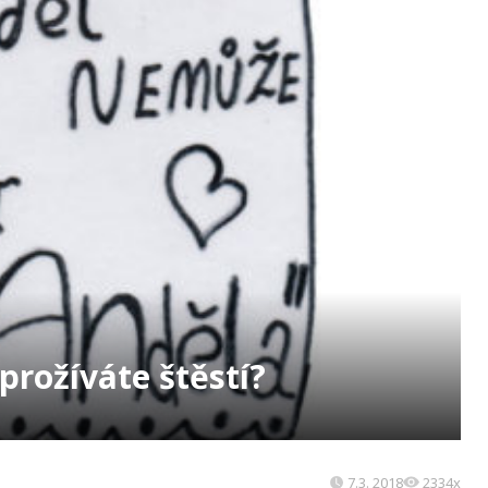
prožíváte štěstí?
7.3. 2018
2334x