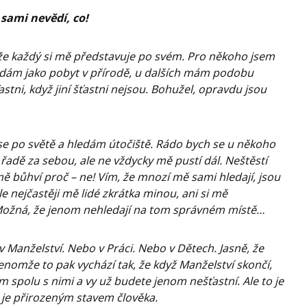
 sami nevědí, co!
že každý si mě představuje po svém. Pro někoho jsem
adám jako pobyt v přírodě, u dalších mám podobu
šťastni, když jiní šťastni nejsou. Bohužel, opravdu jsou
e po světě a hledám útočiště. Rádo bych se u někoho
řadě za sebou, ale ne vždycky mě pustí dál. Neštěstí
ě bůhví proč – ne! Vím, že mnozí mě sami hledají, jsou
ale nejčastěji mě lidé zkrátka minou, ani si mě
ožná, že jenom nehledají na tom správném místě…
 v Manželství. Nebo v Práci. Nebo v Dětech. Jasně, že
Jenomže to pak vychází tak, že když Manželství skončí,
ím spolu s nimi a vy už budete jenom nešťastní. Ale to je
, je přirozeným stavem člověka.