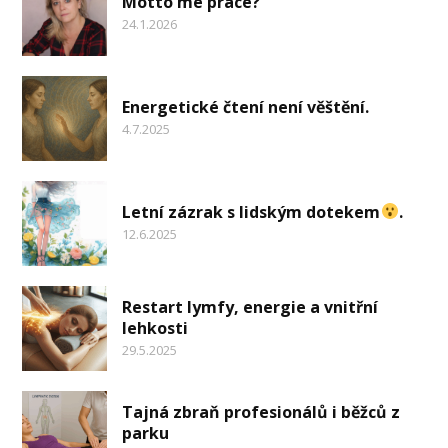
Motto mé práce?
24.1.2026
Energetické čtení není věštění.
4.7.2025
Letní zázrak s lidským dotekem
.
12.6.2025
Restart lymfy, energie a vnitřní
lehkosti
29.5.2025
Tajná zbraň profesionálů i běžců z
parku