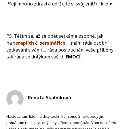
Přeji mnoho zdraví a udržujte si svůj vnitřní klid ♥.
PS: Těším se, až se opět setkáme osobně, jak
na
terapiích
či
seminářích
… mám ráda osobní
setkávání s vámi … ráda poslouchám vaše příběhy,
tak ráda se dotýkám vašich
EMOCÍ.
Renata Skalníková
Naslouchám lidem a díky technikám emoční svobody jim
pomáhám najít ztracený smysl života, pomáhám Vám najít Sebe
Sama. Spolu změníme vaše negativní přesvědčení o sobě a