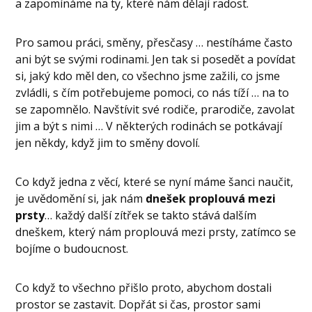
a zapomínáme na ty, které nám dělají radost.
Pro samou práci, směny, přesčasy … nestíháme často
ani být se svými rodinami. Jen tak si posedět a povídat
si, jaký kdo měl den, co všechno jsme zažili, co jsme
zvládli, s čím potřebujeme pomoci, co nás tíží … na to
se zapomnělo. Navštívit své rodiče, prarodiče, zavolat
jim a být s nimi … V některých rodinách se potkávají
jen někdy, když jim to směny dovolí.
Co když jedna z věcí, které se nyní máme šanci naučit,
je uvědomění si, jak nám
dnešek proplouvá mezi
prsty
… každý další zítřek se takto stává dalším
dneškem, který nám proplouvá mezi prsty, zatímco se
bojíme o budoucnost.
Co když to všechno přišlo proto, abychom dostali
prostor se zastavit. Dopřát si čas, prostor sami