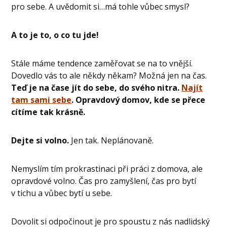
pro sebe. A uvědomit si…má tohle vůbec smysl?
A to je to, o co tu jde!
Stále máme tendence zaměřovat se na to vnější.
Dovedlo vás to ale někdy někam? Možná jen na čas.
Teď je na čase jít do sebe, do svého nitra.
Najít
tam sami sebe
. Opravdový domov, kde se přece
cítíme tak krásně.
Dejte si volno.
Jen tak. Neplánovaně.
Nemyslím tím prokrastinaci při práci z domova, ale
opravdové volno. Čas pro zamyšlení, čas pro bytí
v tichu a vůbec bytí u sebe.
Dovolit si odpočinout je pro spoustu z nás nadlidský