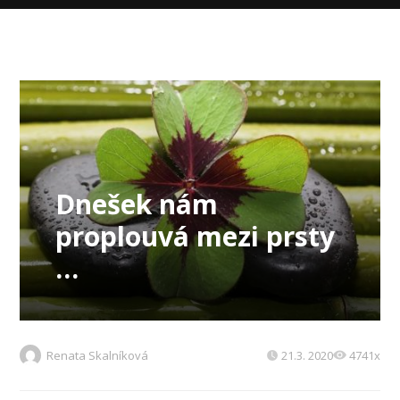
Dnešek nám
proplouvá mezi prsty
…
Renata Skalníková
21.3. 2020
4741x